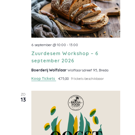
Z
g
t
a
o
u
t
m
i
e
e
.
k
e
n
6 september @ 10:00
-
13:00
Zuurdesem Workshop – 6
e
september 2026
n
Boerderij Wolfslaar
Wolflaarsdreef 95, Breda
w
Koop Tickets
€75,00
9 tickets beschikbaar
e
e
ZO
13
r
g
e
v