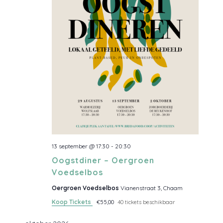
e
n
n
a
v
i
g
a
t
i
13 september @ 17:30
-
20:30
e
Oogstdiner – Oergroen
Voedselbos
Oergroen Voedselbos
Vianenstraat 3, Chaam
Koop Tickets
€55,00
40 tickets beschikbaar