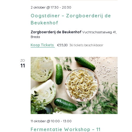
2 oktober @ 17:30
-
20:30
Oogstdiner – Zorgboerderij de
Beukenhof
Zorgboerderij de Beukenhof
Vuchtschootseweg 41,
Breda
Koop Tickets
€55,00
36 tickets beschikbaar
ZO
11
11 oktober @ 10:00
-
13:00
Fermentatie Workshop – 11