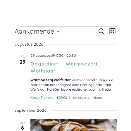
Evenementen
E
E
Aankomende
Z
L
v
o
v
S
e
i
e
n
augustus 2026
j
e
e
k
e
s
l
m
e
29 augustus @ 17:30
-
20:30
n
t
ZA
e
e
n
29
n
Oogstdiner – Warmoezerij
c
e
t
Wolfslaar
w
t
m
e
e
Warmoezerij Wolfslaar
Wolfslaardreef 100 (ga de
e
e
poorten van het Landgoed door richting Restaurant
r
e
Wolfslaar. Na 60m loop je rechts het pad in), Breda
g
r
n
a
Koop Tickets
€55,00
34 tickets beschikbaar
e
v
t
e
e
n
september 2026
e
n
n
a
d
n
v
ZO
a
6
i