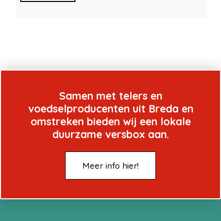
Samen met telers en
voedselproducenten uit Breda en
omstreken bieden wij een lokale
duurzame versbox aan.
Meer info hier!