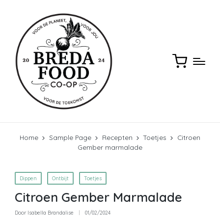
Home
Sample Page
Recepten
Toetjes
Citroen
Gember marmalade
Geplaatst
Dippen
Ontbijt
Toetjes
in
Citroen Gember Marmalade
Door
Isabella Brandalise
01/02/2024
Geplaatst