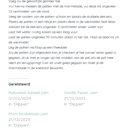
Voeg nu de gekonfijte gember toe.
Vul hierna meteen de potten met de marmelade, vul deze tot ongeveer
1,5 centimeter van de rand.
Veeg de randen van de potten schoon en plaats de dubbele deksels.
Plaats de potten in een rekje en plaats deze in de weckketel, laat deze
zakken tot de deksels ongeveer 3 centimeter onder water zijn.
Laat het water rustig koken op een laag vuur.
Laat de potten ongeveer 10 minuten staan in het rek. Haal ze daarna uit
de weckketel.
Leg de potten rechtop op een theedoek.
Als de potten zijn afgekoeld kan je checken of het conserveren goed is
gegaan, druk met je vinger op het midden van de pot, als de pot mee
veert en terugspringt is er iet sniet goed gegaan en moet je de
marmelade in de koelkast bewaren.
Gerelateerd
Rabarber kaneel jam
Vanille Peren Jam
01/02/2024
21/12/2023
In "Dippen"
In "Dippen"
Munt-bosbessen jam
21/12/2023
In "Dippen"