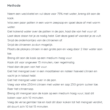
Methode
Neem een weckketel en vul deze voor 75% met water, breng dit aan de
kook.
Was een paar potten in een warm zeepsop en spoel deze af met warm
water.
Giet kokend water over de potten in de pan, haal die van het vuur af.
Laat deze staan tot je ze nodig hebt. Giet deze goed af voordat je ze vult.
Snijd de onderkantjes van de citroenen af.
Snijd de citroenen zo dun mogelijk.
Plaats de plakjes citroen in een grote pan en voeg daar 2 liter water aan
toe.
Breng dit aan de kook op een medium-hoog vuur.
Kook dit voor ongeveer 15 minuten, roer regelmatig.
Haal dan de pan van het vuur.
Giet het mengsel over in een maatbeker en noteer hoeveel citroen en
vocht je in totaal hebt.
Giet het mengsel weer over in de pan.
Voeg voor elke 250ml citroen met water en sap 250 gram suiker toe.
Roer het citroensap.
Breng dit mengsel aan de kook op een medium hoog vuur, laat dit
koken voor zo’n 10 minuten.
Voeg de verse gember toe en laat dit door koken tot het mengsel verdikt,
dit duurt zo’n 10 tot 15 minuten.