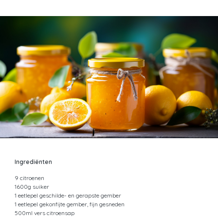
door
Ingrediënten
9 citroenen
1600g suiker
1 eetlepel geschilde- en gerapste gember
1 eetlepel gekonfijte gember, fijn gesneden
500ml vers citroensap