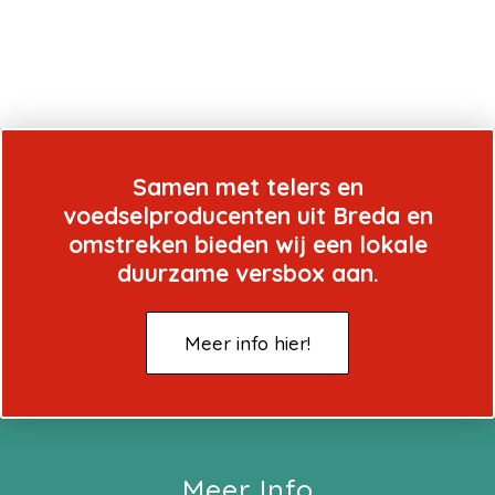
Samen met telers en
voedselproducenten uit Breda en
omstreken bieden wij een lokale
duurzame versbox aan.
Meer info hier!
Meer Info