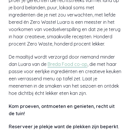
proef je gerechten die rechtstreeks van het land op
je bord belanden, puur, lokaal soms met
ingrediënten die je niet zou verwachten, met liefde
bereid én Zero Waste! Luara is een meester in het
voorkomen van voedselverspilling en dat zie je terug
in haar creatieve, smaakvolle recepten. Honderd
procent Zero Waste, honderd procent lekker.
De maaltijd wordt verzorgd door niemand minder
dan Luara van de
Breda Food co-op
, die met haar
passie voor eerlijke ingrediënten en creatieve keuken
een verrassend menu op tafel zet. Laat je
meenemen in de smaken van het seizoen en ontdek
hoe dichtbij écht lekker eten kan zijn.
Kom proeven, ontmoeten en genieten, recht uit
de tuin!
Reserveer je plekje want de plekken zijn beperkt.