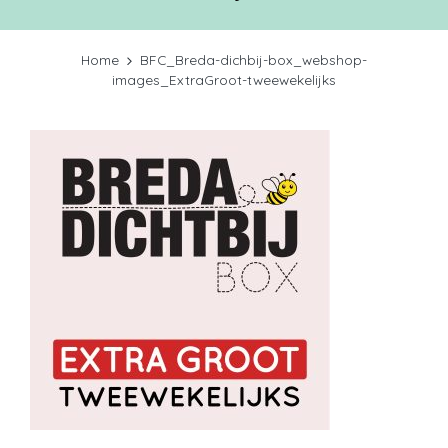
Home
BFC_Breda-dichbij-box_webshop-
images_ExtraGroot-tweewekelijks