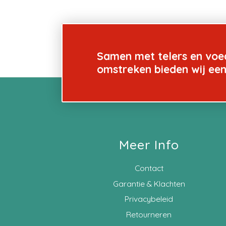
Samen met telers en voe
omstreken bieden wij ee
Meer Info
Contact
Garantie & Klachten
Privacybeleid
Retourneren