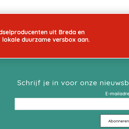
dselproducenten uit Breda en
n lokale duurzame versbox aan.
Schrijf je in voor onze nieuwsb
E-mailadr