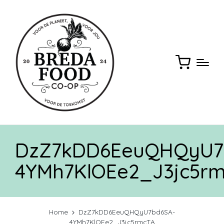
DzZ7kDD6EeuQHQyU7
4YMh7KlOEe2_J3jc5r
Home
DzZ7kDD6EeuQHQyU7bd6SA-
4YMh7KlOEe2_J3jc5rmcTA