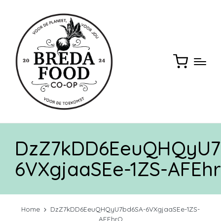
DzZ7kDD6EeuQHQyU7
6VXgjaaSEe-1ZS-AFEh
Home
DzZ7kDD6EeuQHQyU7bd6SA-6VXgjaaSEe-1ZS-
AFEhrQ