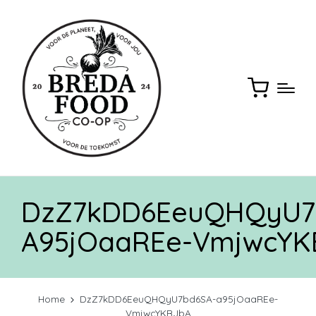
DzZ7kDD6EeuQHQyU7
A95jOaaREe-VmjwcYK
Home
DzZ7kDD6EeuQHQyU7bd6SA-a95jOaaREe-
VmjwcYKBJbA