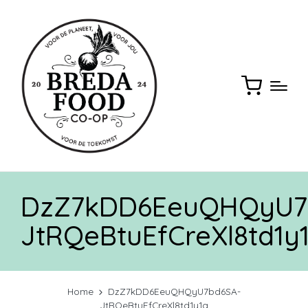
DzZ7kDD6EeuQHQyU7
JtRQeBtuEfCreXl8td1y
Home
DzZ7kDD6EeuQHQyU7bd6SA-
JtRQeBtuEfCreXl8td1y1g