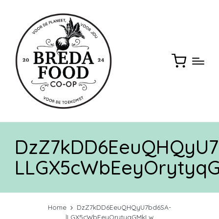
DzZ7kDD6EeuQHQyU7
LLGX5cWbEeyOrytyq
Home
DzZ7kDD6EeuQHQyU7bd6SA-
lLGX5cWbEeyOrytyqGMkLw