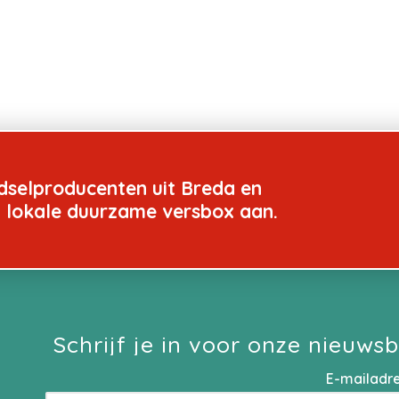
dselproducenten uit Breda en
n lokale duurzame versbox aan.
Schrijf je in voor onze nieuwsb
E-mailadr