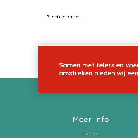
Samen met telers en voe
omstreken bieden wij ee
Meer Info
Contact