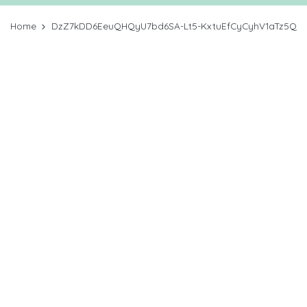
Home
DzZ7kDD6EeuQHQyU7bd6SA-Lt5-KxtuEfCyCyhV1aTz5Q