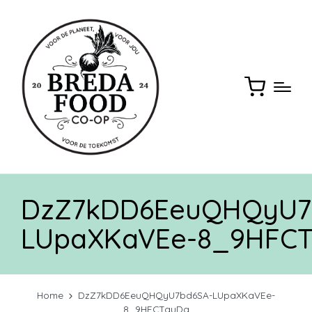
DzZ7kDD6EeuQHQyU7
LUpaXKaVEe-8_9HFC
Home
DzZ7kDD6EeuQHQyU7bd6SA-LUpaXKaVEe-
8_9HFCTguDg