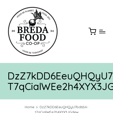
DzZ7kDD6EeuQHQyU7
T7qCialWEe2h4XYX3J
Home
DzZ7kDD6EeuQHQyU7bd6SA-
t7qCialWEe2h4XYX3JGdew