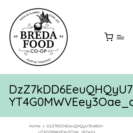
DzZ7kDD6EeuQHQyU7
YT4G0MWVEey3Oae_d
Home
DzZ7kDD6EeuQHQyU7bd6SA-
yT4G0MWVEey3Oae_diZwtg