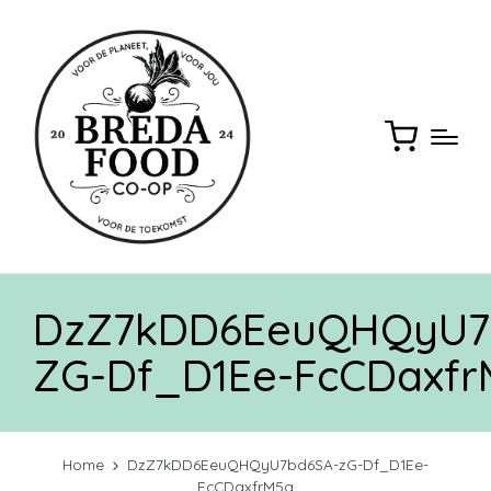
DzZ7kDD6EeuQHQyU7
ZG-Df_D1Ee-FcCDaxfr
Home
DzZ7kDD6EeuQHQyU7bd6SA-zG-Df_D1Ee-
FcCDaxfrM5g