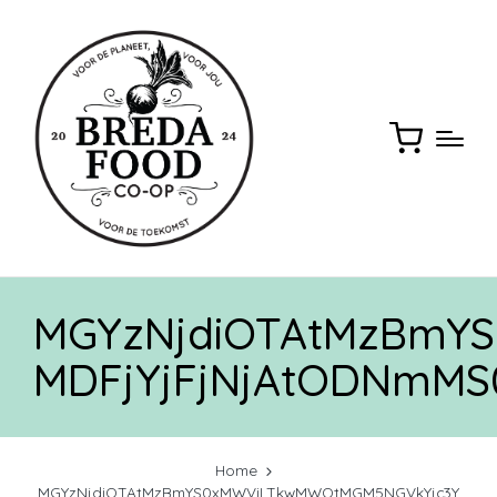
MGYzNjdiOTAtMzBmY
MDFjYjFjNjAtODNmMS
Home
MGYzNjdiOTAtMzBmYS0xMWViLTkwMWQtMGM5NGVkYjc3Y