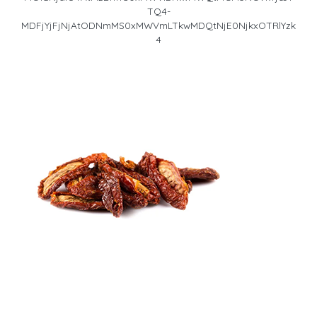
TQ4-
MDFjYjFjNjAtODNmMS0xMWVmLTkwMDQtNjE0NjkxOTRlYzk
4