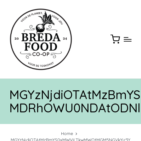
MGYzNjdiOTAtMzBmY
MDRhOWU0NDAtODNl
Home
MGYzNjdiOTAtMzBmYS0xMWViLTkwMWQtMGM5NGVkYjc3Y