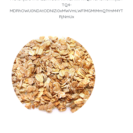
TQ4-
MDRhOWU0NDAtODNlZi0xMWVmLWFlMGMtMmQ1YmM4YT
RjNmUx