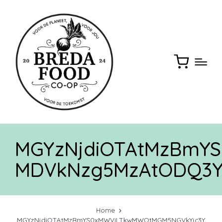
MGYzNjdiOTAtMzBmY
MDVkNzg5MzAtODQ3Y
Home
MGYzNjdiOTAtMzBmYS0xMWViLTkwMWQtMGM5NGVkYjc3Y