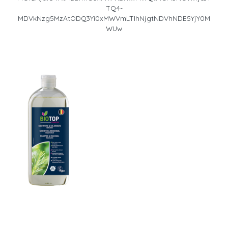
TQ4-
MDVkNzg5MzAtODQ3Yi0xMWVmLTlhNjgtNDVhNDE5YjY0M
WUw