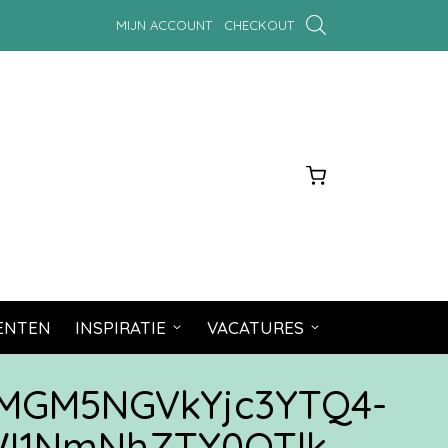
MIJN ACCOUNT
CHECKOUT
MENTEN
INSPIRATIE
VACATURES
MGM5NGVkYjc3YTQ4-
WI1NmNhZTY0OTlk