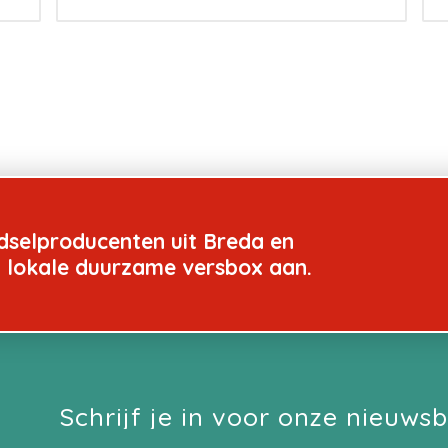
dselproducenten uit Breda en
n lokale duurzame versbox aan.
Schrijf je in voor onze nieuwsb