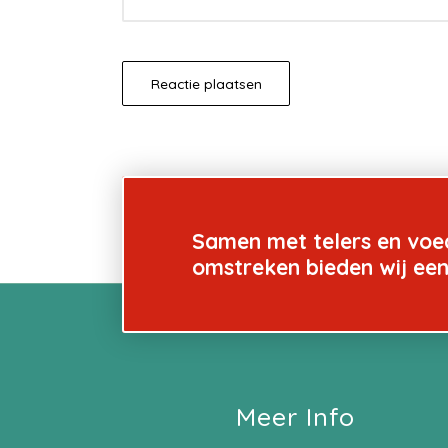
Samen met telers en voe
omstreken bieden wij ee
Meer Info