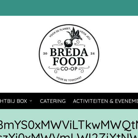
HTBIJ BOX
CATERING
ACTIVITEITEN & EVENE
zBmYS0xMWViLTkwMWQt
czYi0xMWVmLWI2ZjYtN