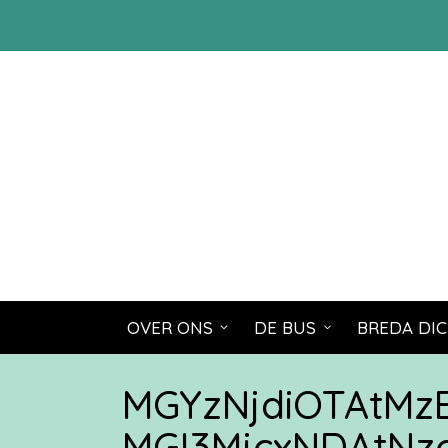
OVER ONS
DE BUS
BREDA DIC
MGYzNjdiOTAtM
MGI3MjcxNDAtNz