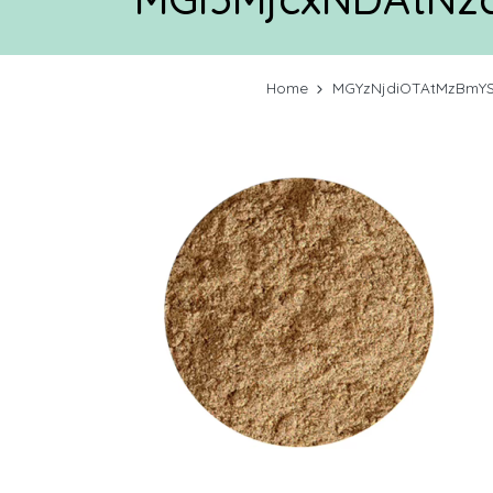
Home
MGYzNjdiOTAtMzBmY