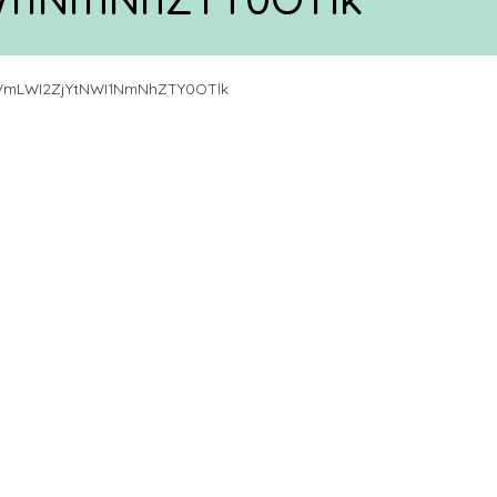
mLWI2ZjYtNWI1NmNhZTY0OTlk