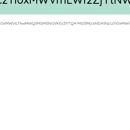
S0xMWViLTkwMWQtMGM5NGVkYjc3YTQ4-MGI3MjcxNDAtNzczYi0xMWV