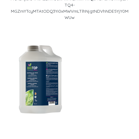
TQ4-
MGZmYTcyMTAtODQ3Yi0xMWVmLTlhNjgtNDVhNDE5YjY0M
WUw