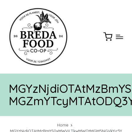
MGYzNjdiOTAtMzBmY
MGZmYTcyMTAtODQ3Y
Home
MGYzNjdiOTAtMzBmYS0xMWViLTkwMWQtMGM5NGVkYjc3Y