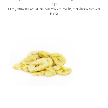
TQ4-
MjMyMmU4MDAtODNlZS0xMWVmLWFkYjctNDkxYWY3MGRi
NzY2