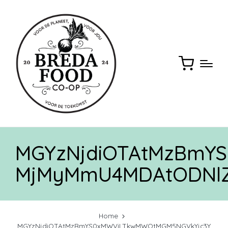
MGYzNjdiOTAtMzBmY
MjMyMmU4MDAtODNlZ
Home
MGYzNjdiOTAtMzBmYS0xMWViLTkwMWQtMGM5NGVkYjc3Y