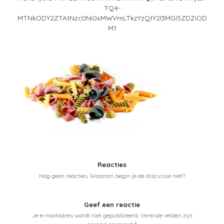
TQ4-
MTNkODY2ZTAtNzc0Ni0xMWVmLTkzYzQtY2I3MGI5ZDZiOD
M1
Reacties
Nog geen reacties. Waarom begin je de discussie niet?
Geef een reactie
Je e-mailadres wordt niet gepubliceerd.
Vereiste velden zijn