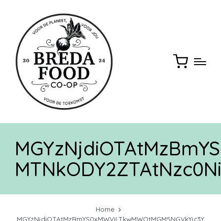
MGYzNjdiOTAtMzBmY
MTNkODY2ZTAtNzc0Ni
Home
MGYzNjdiOTAtMzBmYS0xMWViLTkwMWQtMGM5NGVkYjc3Y