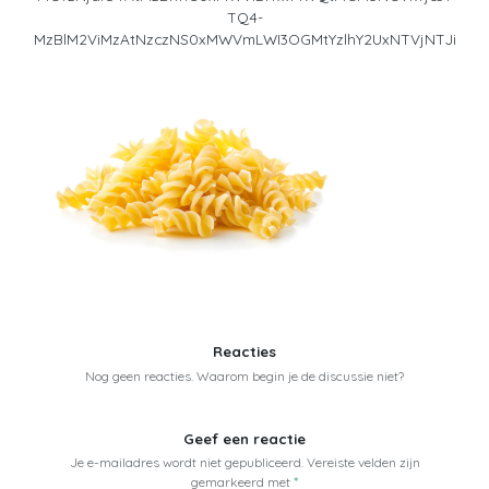
TQ4-
MzBlM2ViMzAtNzczNS0xMWVmLWI3OGMtYzlhY2UxNTVjNTJi
Reacties
Nog geen reacties. Waarom begin je de discussie niet?
Geef een reactie
Je e-mailadres wordt niet gepubliceerd.
Vereiste velden zijn
gemarkeerd met
*