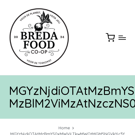
MGYzNjdiOTAtMzBmY
MzBlM2ViMzAtNzczNS
Home
MGYzNjdiOTAtMzBmYS0xMWViLTkwMWQtMGM5NGVkYjc3Y