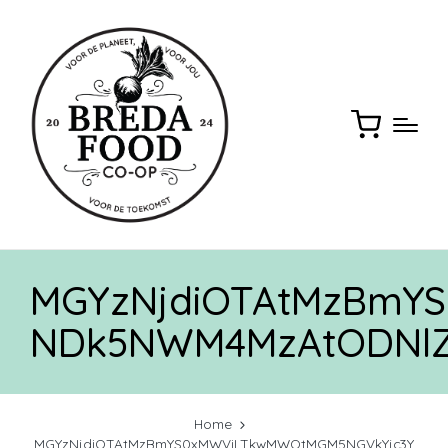
MGYzNjdiOTAtMzBmY
NDk5NWM4MzAtODNlZ
Home
MGYzNjdiOTAtMzBmYS0xMWViLTkwMWQtMGM5NGVkYjc3Y