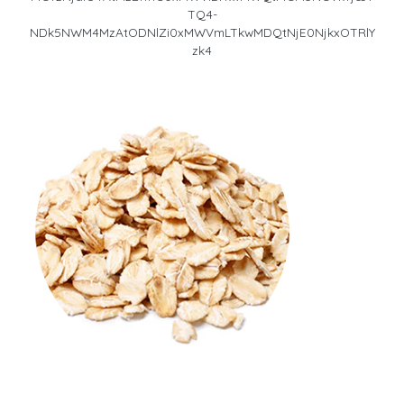
TQ4-
NDk5NWM4MzAtODNlZi0xMWVmLTkwMDQtNjE0NjkxOTRlY
zk4