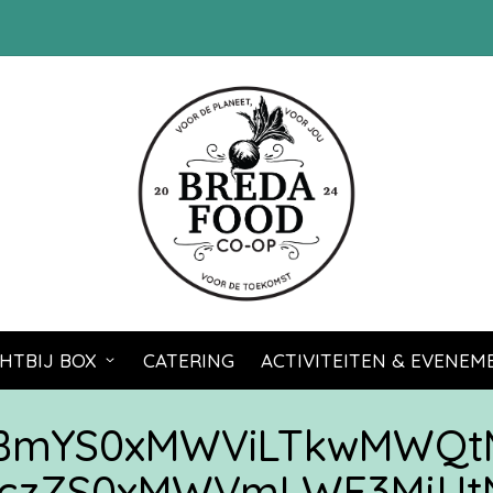
HTBIJ BOX
CATERING
ACTIVITEITEN & EVENE
zBmYS0xMWViLTkwMWQt
czZS0xMWVmLWE3MjUtN