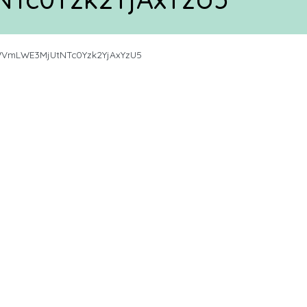
VmLWE3MjUtNTc0Yzk2YjAxYzU5