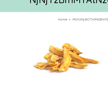
Home
MGYzNjdiOTAtMzBmY