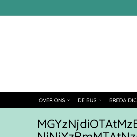
OVER ONS
DE BUS
BREDA DIC
MGYzNjdiOTAtM
NjNjYzBmMTAtNz