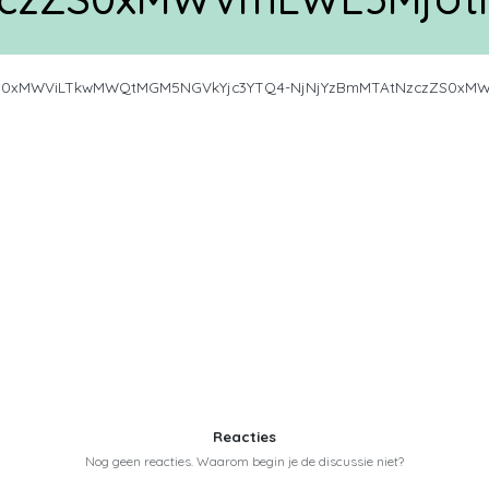
S0xMWViLTkwMWQtMGM5NGVkYjc3YTQ4-NjNjYzBmMTAtNzczZS0xMW
Reacties
Nog geen reacties. Waarom begin je de discussie niet?