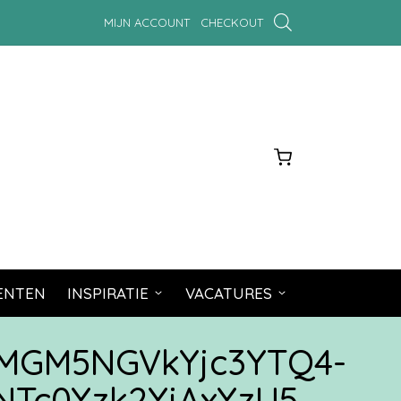
MIJN ACCOUNT
CHECKOUT
MENTEN
INSPIRATIE
VACATURES
MGM5NGVkYjc3YTQ4-
Tc0Yzk2YjAxYzU5