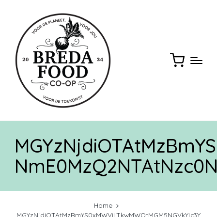
MGYzNjdiOTAtMzBmY
NmE0MzQ2NTAtNzc0N
Home
MGYzNjdiOTAtMzBmYS0xMWViLTkwMWQtMGM5NGVkYjc3Y