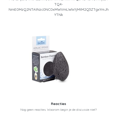
TQ4-
NmE0MzQ2NTAtNzc0NC0xMWVmLWIxYjMtM2Q3ZTgxYmJh
YTNk
Reacties
Nog geen reacties. Waarom begin je de discussie niet?