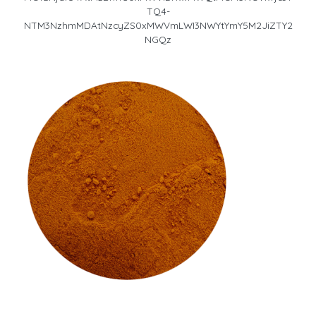
TQ4-
NTM3NzhmMDAtNzcyZS0xMWVmLWI3NWYtYmY5M2JiZTY2
NGQz