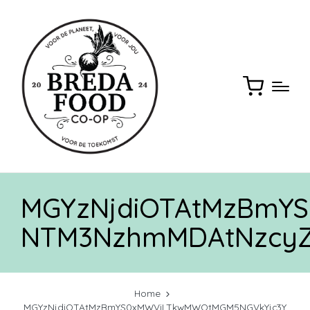
MGYzNjdiOTAtMzBmY
NTM3NzhmMDAtNzcy
Home
MGYzNjdiOTAtMzBmYS0xMWViLTkwMWQtMGM5NGVkYjc3Y