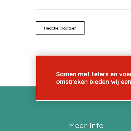
Samen met telers en voe
omstreken bieden wij ee
Meer Info