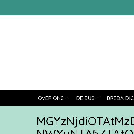
OVER ONS
DE BUS
BREDA DIC
MGYzNjdiOTAtM
NWYyNTA5ZTAtO