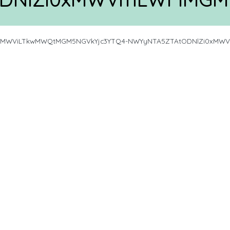
xMWViLTkwMWQtMGM5NGVkYjc3YTQ4-NWYyNTA5ZTAtODNlZi0xMW