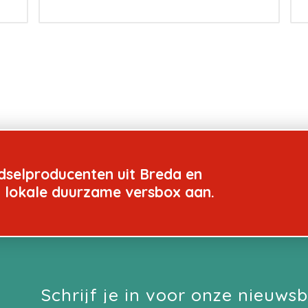
dselproducenten uit Breda en
n lokale duurzame versbox aan.
Schrijf je in voor onze nieuwsb