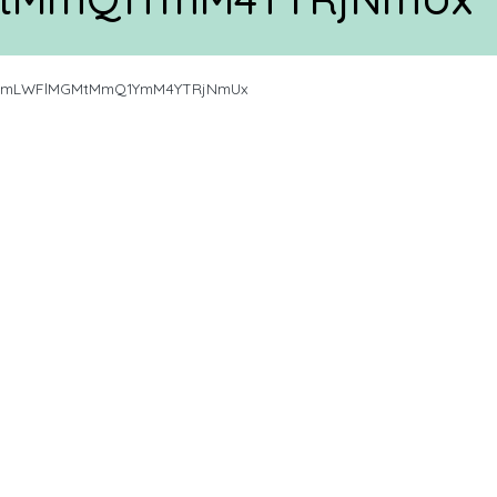
VmLWFlMGMtMmQ1YmM4YTRjNmUx