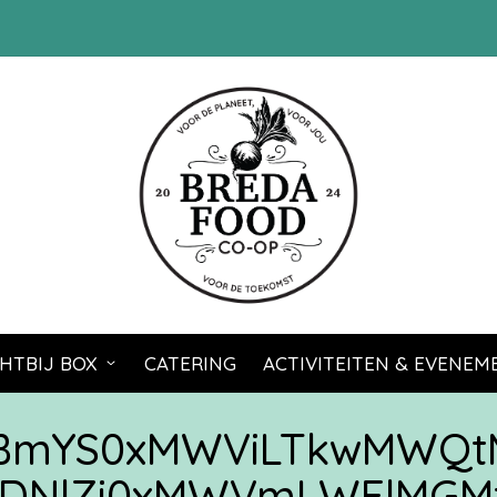
HTBIJ BOX
CATERING
ACTIVITEITEN & EVENE
zBmYS0xMWViLTkwMWQt
DNlZi0xMWVmLWFlMG