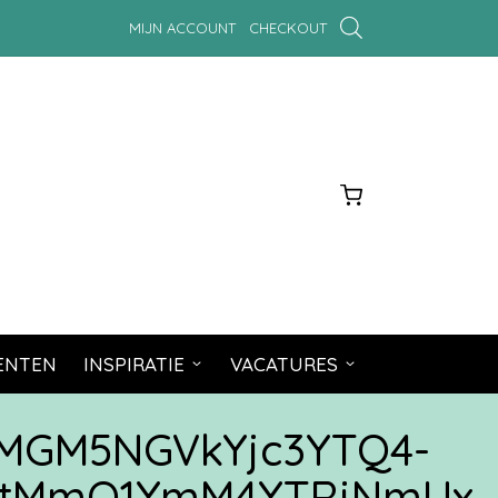
MIJN ACCOUNT
CHECKOUT
MENTEN
INSPIRATIE
VACATURES
MGM5NGVkYjc3YTQ4-
MtMmQ1YmM4YTRjNmUx