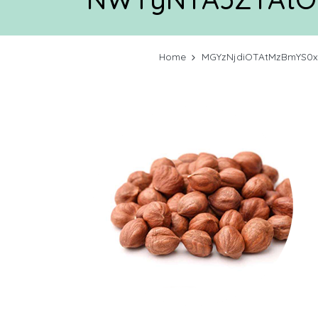
Home
MGYzNjdiOTAtMzBmYS0