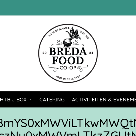
HTBIJ BOX
CATERING
ACTIVITEITEN & EVENE
zBmYS0xMWViLTkwMWQt
zczNy0xMWVmLTkzZGU