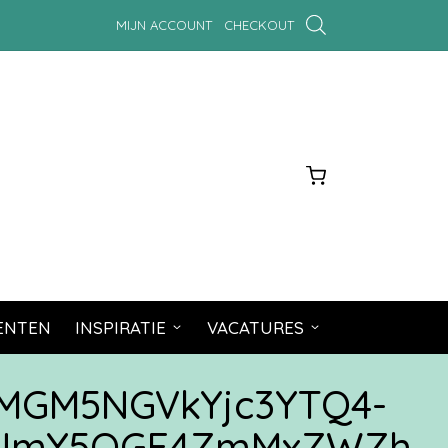
MIJN ACCOUNT
CHECKOUT
MENTEN
INSPIRATIE
VACATURES
MGM5NGVkYjc3YTQ4-
tNmY5OGE4ZmMxZWZh