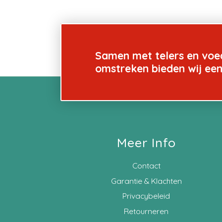
Samen met telers en voe
omstreken bieden wij ee
Meer Info
Contact
Garantie & Klachten
Privacybeleid
Retourneren