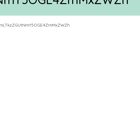
VmLTkzZGUtNmY5OGE4ZmMxZWZh