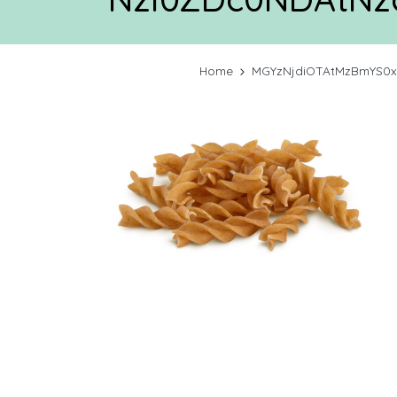
Home
MGYzNjdiOTAtMzBmYS0