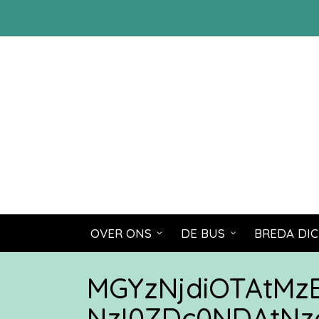
OVER ONS
DE BUS
BREDA DIC
MGYzNjdiOTAtM
NzI0ZDc0NDAtN