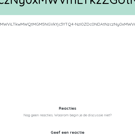
xMWViLTkwMWQtMGM5NGVkYjc3YTQ4-NzI0ZDc0NDAtNzczNy0xMW
Reacties
Nog geen reacties. Waarom begin je de discussie niet?
Geef een reactie