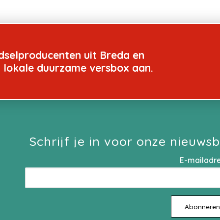
dselproducenten uit Breda en
n lokale duurzame versbox aan.
Schrijf je in voor onze nieuwsb
E-mailadr