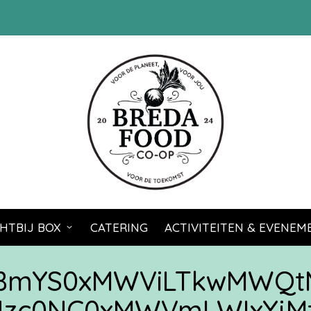
HTBIJ BOX
CATERING
ACTIVITEITEN & EVENE
zBmYS0xMWViLTkwMWQt
zc0NC0xMWVmLWIxYjM