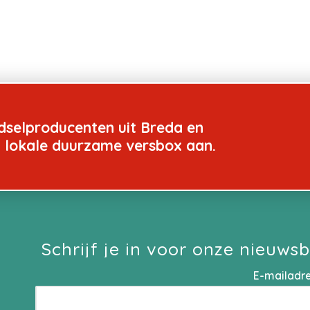
dselproducenten uit Breda en
n lokale duurzame versbox aan.
Schrijf je in voor onze nieuwsb
E-mailadr