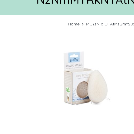
Home
MGYzNjdiOTAtMzBmYS