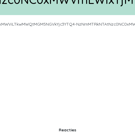
0xMWViLTkwMWQtMGM5NGVkYjc3YTQ4-NzNmMTRkNTAtNzc0NC0xMW
Reacties