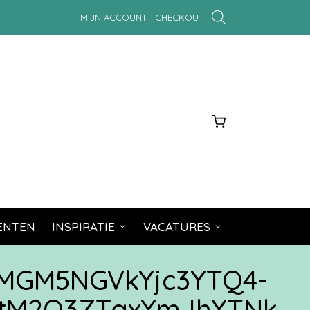
MIJN ACCOUNT
CHECKOUT
MENTEN
INSPIRATIE
VACATURES
MGM5NGVkYjc3YTQ4-
tM2Q3ZTgxYmJhYTNk