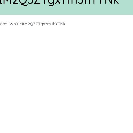
VmLWIxYjMtM2Q3ZTgxYmJhYTNk