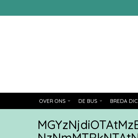
OVER ONS
DE BUS
BREDA DIC
MGYzNjdiOTAtM
NzNmMTRkNTAtN