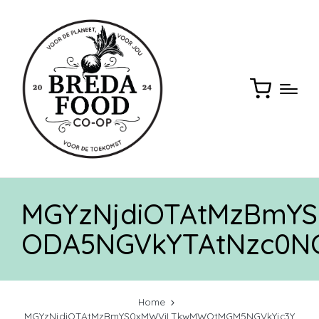
MGYzNjdiOTAtMzBmY
ODA5NGVkYTAtNzc0N
Home
MGYzNjdiOTAtMzBmYS0xMWViLTkwMWQtMGM5NGVkYjc3Y