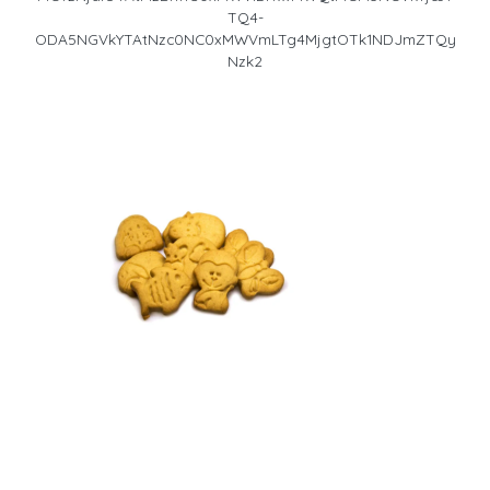
TQ4-
ODA5NGVkYTAtNzc0NC0xMWVmLTg4MjgtOTk1NDJmZTQy
Nzk2