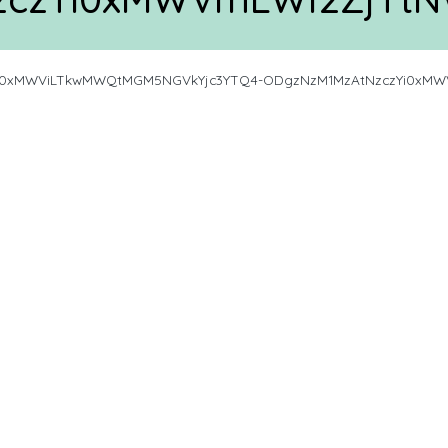
0xMWViLTkwMWQtMGM5NGVkYjc3YTQ4-ODgzNzM1MzAtNzczYi0xMW