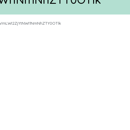
VmLWI2ZjYtNWI1NmNhZTY0OTlk