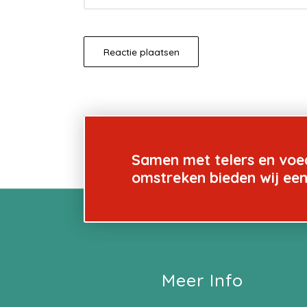
Samen met telers en voe
omstreken bieden wij ee
Meer Info