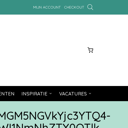
MIJN ACCOUNT
CHECKOUT
MENTEN
INSPIRATIE
VACATURES
MGM5NGVkYjc3YTQ4-
WI1NmNhZTY0OTlk