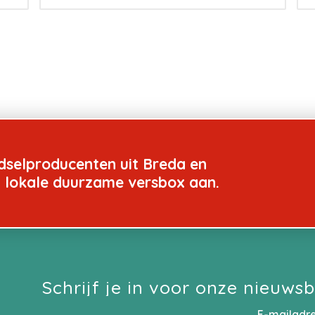
dselproducenten uit Breda en
n lokale duurzame versbox aan.
Schrijf je in voor onze nieuwsb
E-mailadr