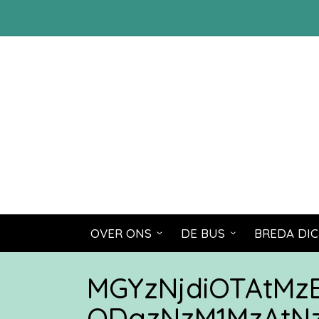
OVER ONS
DE BUS
BREDA DIC
MGYzNjdiOTAtM
ODgzNzM1MzAtN