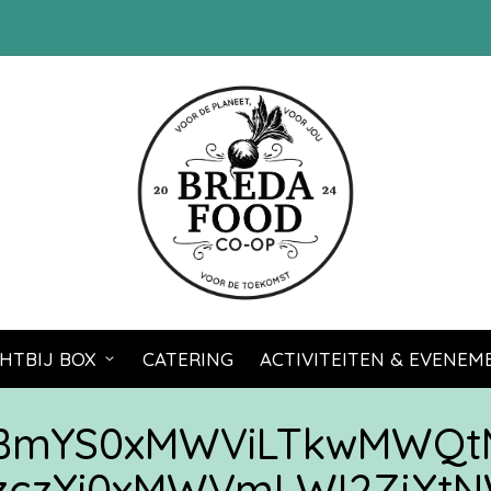
HTBIJ BOX
CATERING
ACTIVITEITEN & EVENE
zBmYS0xMWViLTkwMWQt
zczYi0xMWVmLWI2ZjYtN