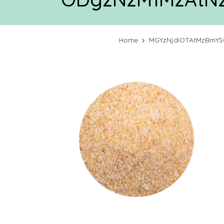
Home
MGYzNjdiOTAtMzBmYS