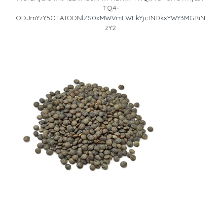
TQ4-
ODJmYzY5OTAtODNlZS0xMWVmLWFkYjctNDkxYWY3MGRiN
zY2