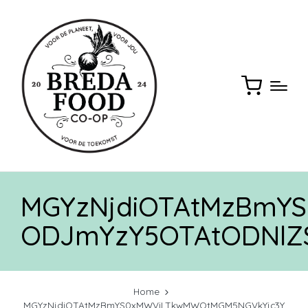
MGYzNjdiOTAtMzBmY
ODJmYzY5OTAtODNlZ
Home
MGYzNjdiOTAtMzBmYS0xMWViLTkwMWQtMGM5NGVkYjc3Y