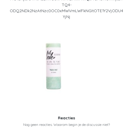
TQ4-
ODQ2NDk2NzAtNzc0OC0xMWVmLWFkNGItOTE1Y2VjODU4
YjNj
Reacties
Nog geen reacties. Waarom begin je de discussie niet?