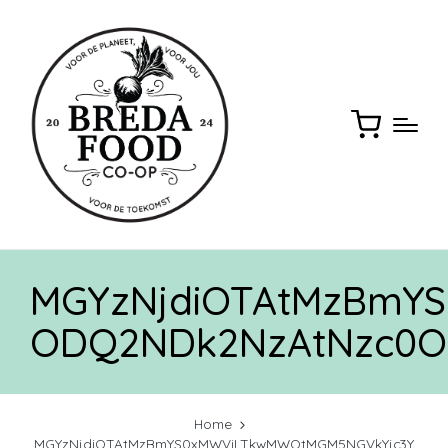
MGYzNjdiOTAtMzBmY
ODQ2NDk2NzAtNzc0O
Home
MGYzNjdiOTAtMzBmYS0xMWViLTkwMWQtMGM5NGVkYjc3Y