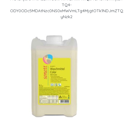
TQ4-
ODY0ODc5MDAtNzc0NS0xMWVmLTg4MjgtOTk1NDJmZTQ
yNzk2