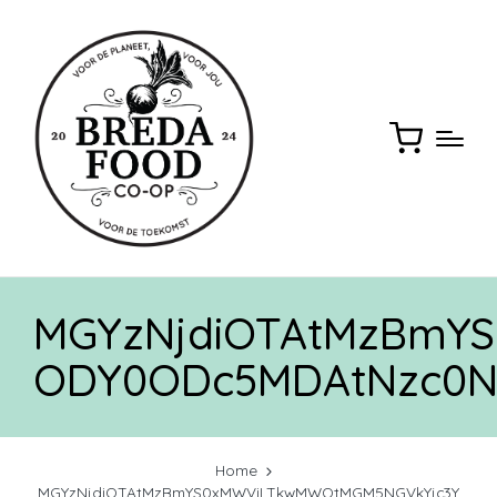
MGYzNjdiOTAtMzBmY
ODY0ODc5MDAtNzc0N
Home
MGYzNjdiOTAtMzBmYS0xMWViLTkwMWQtMGM5NGVkYjc3Y