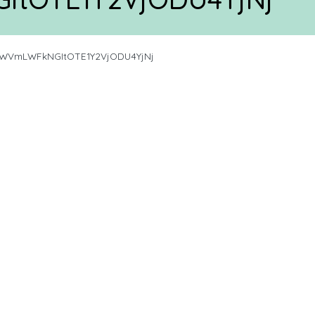
VmLWFkNGItOTE1Y2VjODU4YjNj