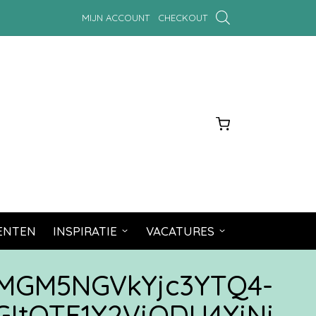
MIJN ACCOUNT
CHECKOUT
MENTEN
INSPIRATIE
VACATURES
MGM5NGVkYjc3YTQ4-
tOTE1Y2VjODU4YjNj