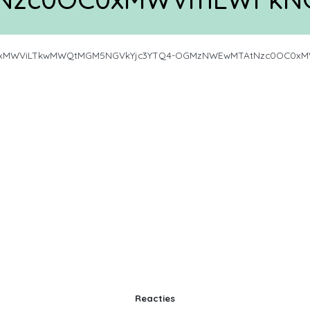
0xMWViLTkwMWQtMGM5NGVkYjc3YTQ4-OGMzNWEwMTAtNzc0OC0xMW
Reacties