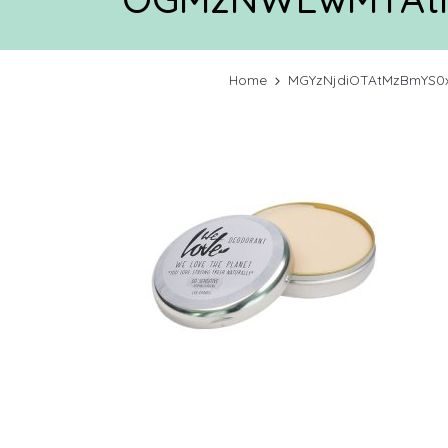
Home
MGYzNjdiOTAtMzBmYS