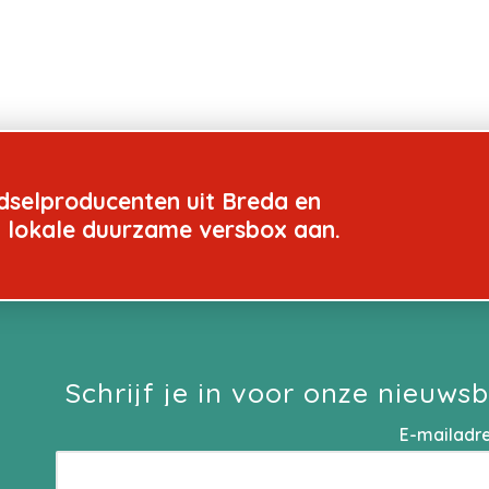
dselproducenten uit Breda en
n lokale duurzame versbox aan.
Schrijf je in voor onze nieuwsb
E-mailadr