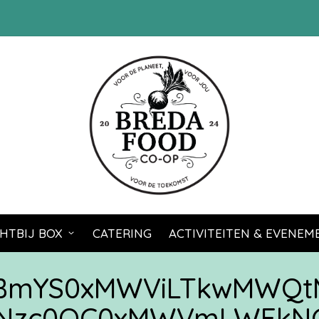
HTBIJ BOX
CATERING
ACTIVITEITEN & EVENE
zBmYS0xMWViLTkwMWQt
zc0OC0xMWVmLWFkNGI