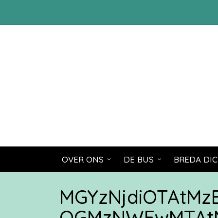
OVER ONS
DE BUS
BREDA DIC
MGYzNjdiOTAtM
OGMzNWEwMTAtN