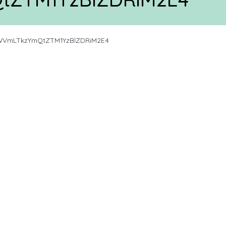
VmLTkzYmQtZTM1YzBlZDRiM2E4