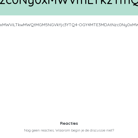
0xMWViLTkwMWQtMGM5NGVkYjc3YTQ4-OGY4MTE3MDAtNzc0Ny0xMW
Reacties
Nog geen reacties. Waarom begin je de discussie niet?