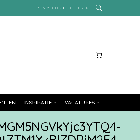
MIJN ACCOUNT
CHECKOUT
MENTEN
INSPIRATIE
VACATURES
MGM5NGVkYjc3YTQ4-
ZTM1YzBlZDRiM2E4