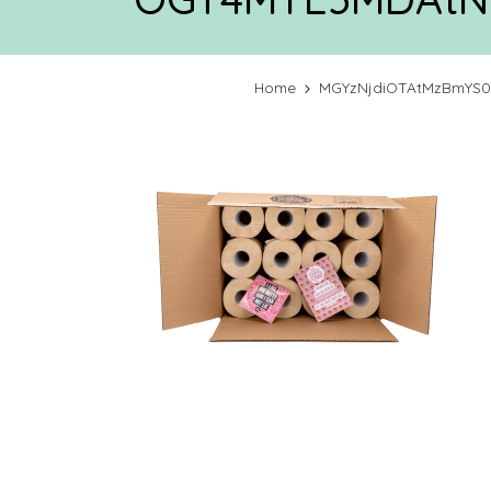
Home
MGYzNjdiOTAtMzBmYS