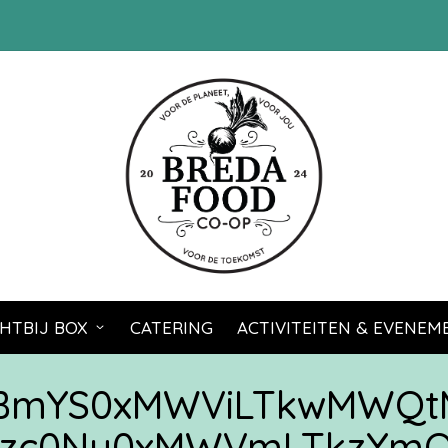
HTBIJ BOX
CATERING
ACTIVITEITEN & EVENE
zBmYS0xMWViLTkwMWQt
zc0Ny0xMWVmLTkzYmQt