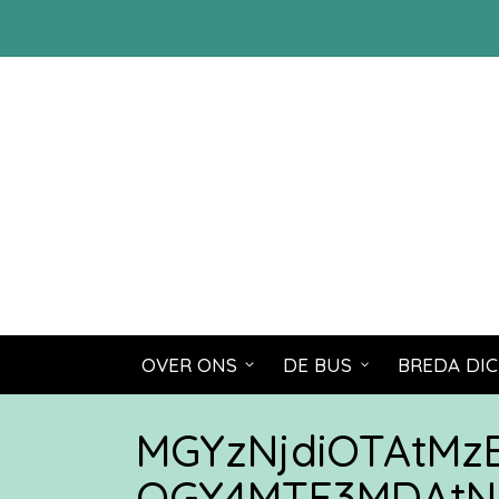
OVER ONS
DE BUS
BREDA DIC
MGYzNjdiOTAtM
OGY4MTE3MDAtN