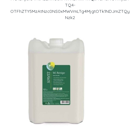
TQ4-
OTFhZTY5MzAtNzc0NS0xMWVmLTg4MjgtOTk1NDJmZTQy
Nzk2