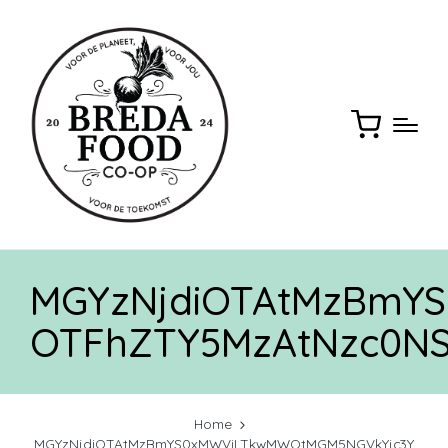
MGYzNjdiOTAtMzBmY
OTFhZTY5MzAtNzc0N
Home
MGYzNjdiOTAtMzBmYS0xMWViLTkwMWQtMGM5NGVkYjc3Y