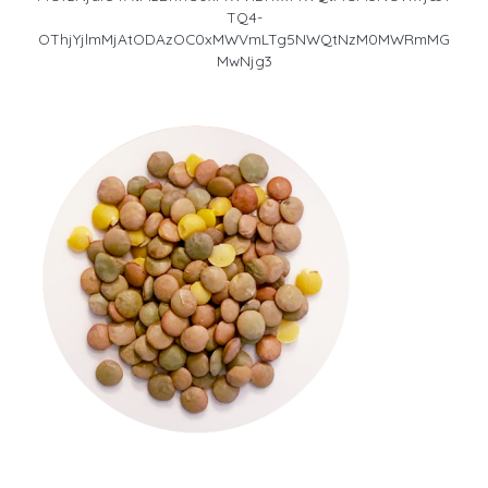
TQ4-
OThjYjlmMjAtODAzOC0xMWVmLTg5NWQtNzM0MWRmMG
MwNjg3