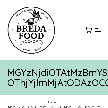
MGYzNjdiOTAtMzBmY
OThjYjlmMjAtODAz
Home
MGYzNjdiOTAtMzBmYS0xMWViLTkwMWQtMGM5NGVkYjc3Y