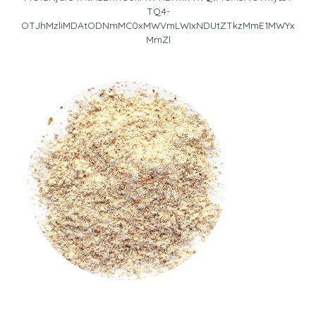
TQ4-
OTJhMzliMDAtODNmMC0xMWVmLWIxNDUtZTkzMmE1MWYx
MmZl