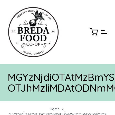
MGYzNjdiOTAtMzBmY
OTJhMzliMDAtODNm
Home
MGYzNjdiOTAtMzBmYS0xMWViLTkwMWQtMGM5NGVkYjc3Y