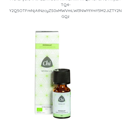
TQ4-
Y2Q5OTFmNjAtNzcyZS0xMWVmLWI3NWYtYmY5M2JiZTY2N
GQz