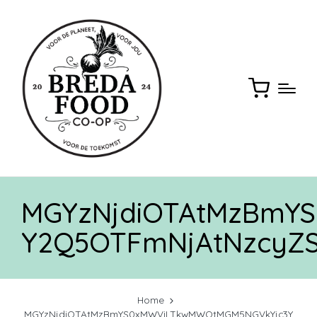
MGYzNjdiOTAtMzBmY
Y2Q5OTFmNjAtNzcyZ
Home
MGYzNjdiOTAtMzBmYS0xMWViLTkwMWQtMGM5NGVkYjc3Y