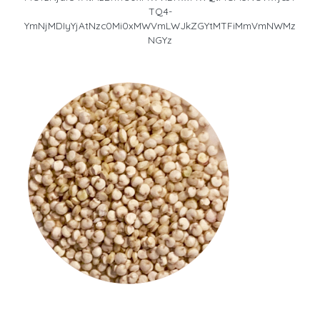
TQ4-
YmNjMDIyYjAtNzc0Mi0xMWVmLWJkZGYtMTFiMmVmNWMz
NGYz