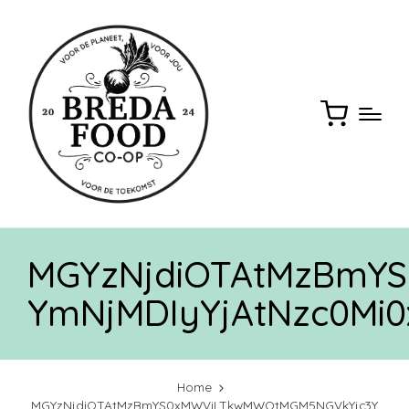
MGYzNjdiOTAtMzBmY
YmNjMDIyYjAtNzc0M
Home
MGYzNjdiOTAtMzBmYS0xMWViLTkwMWQtMGM5NGVkYjc3Y