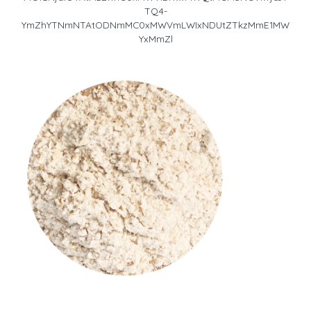
TQ4-
YmZhYTNmNTAtODNmMC0xMWVmLWIxNDUtZTkzMmE1MW
YxMmZl