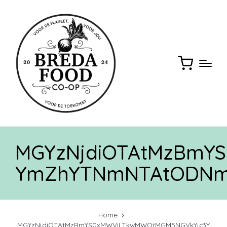
MGYzNjdiOTAtMzBmY
YmZhYTNmNTAtODNm
Home
MGYzNjdiOTAtMzBmYS0xMWViLTkwMWQtMGM5NGVkYjc3Y