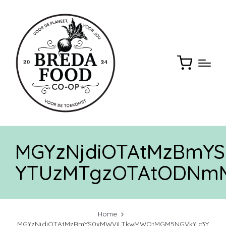
MGYzNjdiOTAtMzBmY
YTUzMTgzOTAtODNm
Home
MGYzNjdiOTAtMzBmYS0xMWViLTkwMWQtMGM5NGVkYjc3Y