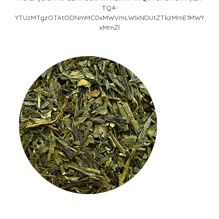
TQ4-
YTUzMTgzOTAtODNmMC0xMWVmLWIxNDUtZTkzMmE1MWY
xMmZl