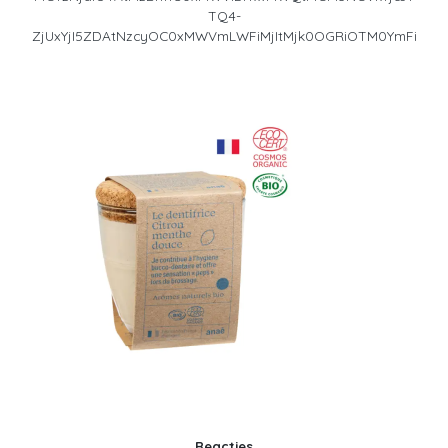
TQ4-
ZjUxYjI5ZDAtNzcyOC0xMWVmLWFiMjItMjk0OGRiOTM0YmFi
Reacties