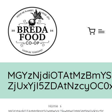
MGYzNjdiOTAtMzBmY
ZjUxYjI5ZDAtNzcyOC
Home
MGYzNjdiOTAtMzBmYS0xMWViLTkwMWQtMGM5NGVkYjc3Y