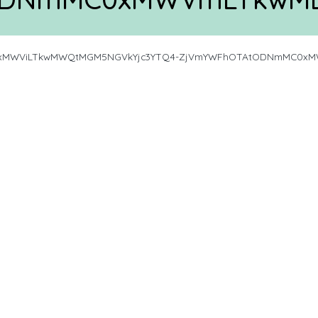
0xMWViLTkwMWQtMGM5NGVkYjc3YTQ4-ZjVmYWFhOTAtODNmMC0xMW