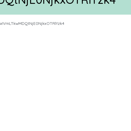
VmLTkwMDQtNjE0NjkxOTRlYzk4