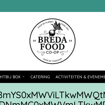
HTBIJ BOX
CATERING
ACTIVITEITEN & EVENE
zBmYS0xMWViLTkwMWQt
DNmMC0xMWVmLTkwMDQ