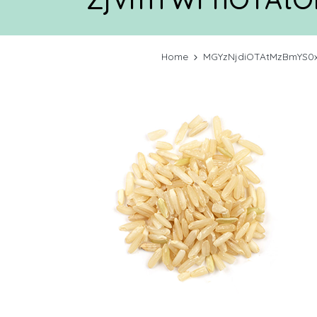
Home
MGYzNjdiOTAtMzBmYS