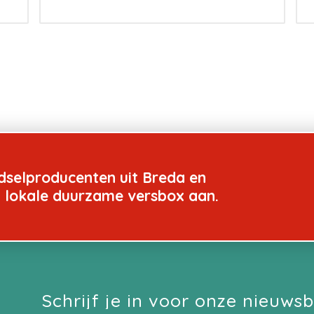
dselproducenten uit Breda en
n lokale duurzame versbox aan.
Schrijf je in voor onze nieuwsb