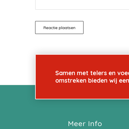
Samen met telers en voe
omstreken bieden wij ee
Meer Info