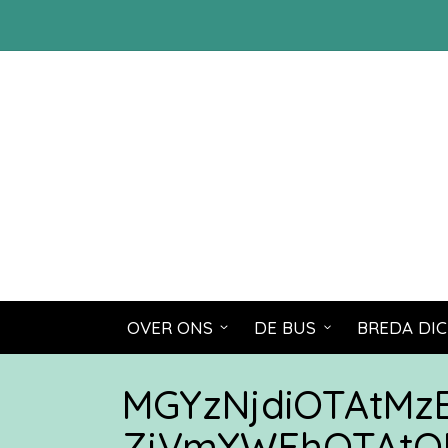
OVER ONS
DE BUS
BREDA DIC
MGYzNjdiOTAtM
ZjVmYWFhOTAtO