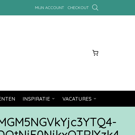
MIJN ACCOUNT
CHECKOUT
MENTEN
INSPIRATIE
VACATURES
MGM5NGVkYjc3YTQ4-
tNjE0NjkxOTRlYzk4