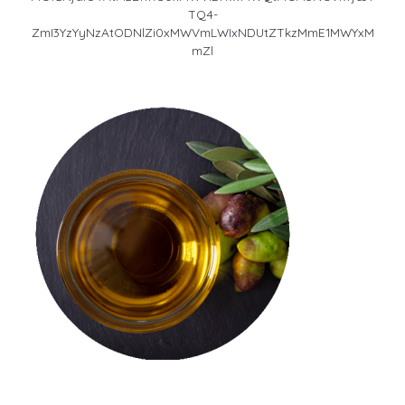
TQ4-
ZmI3YzYyNzAtODNlZi0xMWVmLWIxNDUtZTkzMmE1MWYxM
mZl