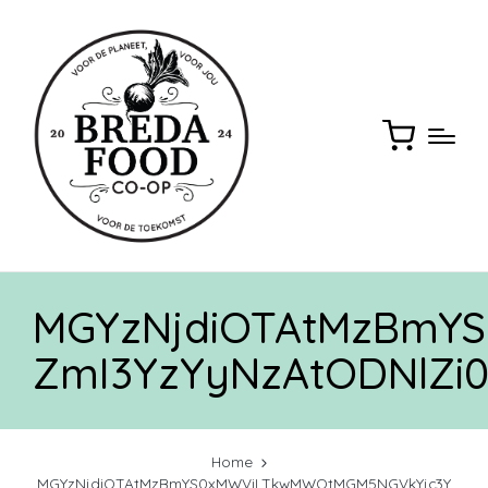
MGYzNjdiOTAtMzBmY
ZmI3YzYyNzAtODNlZ
Home
MGYzNjdiOTAtMzBmYS0xMWViLTkwMWQtMGM5NGVkYjc3Y