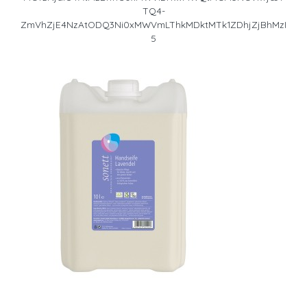
TQ4-
ZmVhZjE4NzAtODQ3Ni0xMWVmLThkMDktMTk1ZDhjZjBhMzI
5