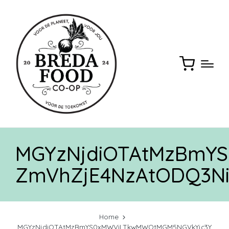
MGYzNjdiOTAtMzBmY
ZmVhZjE4NzAtODQ3Ni
Home
MGYzNjdiOTAtMzBmYS0xMWViLTkwMWQtMGM5NGVkYjc3Y